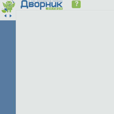
?
c d